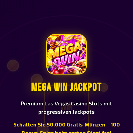
MEGA WIN JACKPOT
Premium Las Vegas Casino Slots mit
progressiven Jackpots
Schalten Sie 50.000 Gratis-Münzen + 100
Bonus-Spins beim ersten Start frei