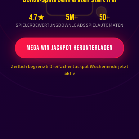
4.7★
5M+
50+
SPIELERBEWERTUNG
DOWNLOADS
SPIELAUTOMATEN
Mega Win Jackpot Herunterladen
Zeitlich begrenzt: Dreifacher Jackpot Wochenende jetzt
aktiv