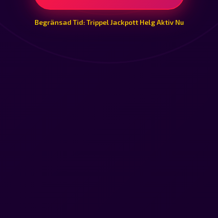
Begränsad Tid: Trippel Jackpott Helg Aktiv Nu